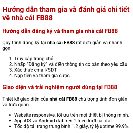
Hướng dẫn tham gia và đánh giá chi tiết
về nhà cái FB88
Hướng dẫn đăng ký và tham gia nhà cái FB88
Quy trình đăng ký tại
nhà cái FB88
rất đơn giản và nhanh
gọn.
Truy cập trang chủ.
Nhấp “Đăng ký” và điền thông tin cơ bản theo yêu cầu.
Xác thực email/SDT.
Nạp tiền và tham gia cược
Giao diện và trải nghiệm người dùng tại FB88
Thiết kế giao diện của
nhà cái FB88
chú trọng tính đơn giản
và trực quan.
Website responsive, tối ưu trên mọi thiết bị thông minh.
App iOS và Android đạt trên 1 triệu lượt cài đặt.
Tốc độ tải trang trung bình 1.2 giây, tỷ lệ uptime 99.9%.