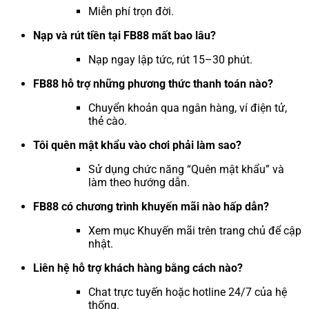
Miễn phí trọn đời.
Nạp và rút tiền tại FB88 mất bao lâu?
Nạp ngay lập tức, rút 15–30 phút.
FB88 hỗ trợ những phương thức thanh toán nào?
Chuyển khoản qua ngân hàng, ví điện tử,
thẻ cào.
Tôi quên mật khẩu vào chơi phải làm sao?
Sử dụng chức năng “Quên mật khẩu” và
làm theo hướng dẫn.
FB88 có chương trình khuyến mãi nào hấp dẫn?
Xem mục Khuyến mãi trên trang chủ để cập
nhật.
Liên hệ hỗ trợ khách hàng bằng cách nào?
Chat trực tuyến hoặc hotline 24/7 của hệ
thống.