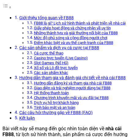
Giới thiệu tổng quan về FB88
FB88 là gì? Lịch sử hình thành và phát triển về nhà cái
Giấy phép hoạt động và chứng nhận về uy tín
Những thành tựu và giải thưởng nổi bật của FB88
Mức độ phủ sóng và cộng đồng người chơi
Điểm khác biệt và ưu thế cạnh tranh của FB88
Các sản phẩm và dịch vụ cá cược tại FB88
Cá cược thể thao
Casino trực tuyến (Live Casino)
Slot Games (Nổ Hũ)
Xổ số và Lô đề trực tuyến
Các sản phẩm khác
Hướng dẫn tham gia và đánh giá chi tiết về nhà cái FB88
Hướng dẫn đăng ký và tham gia nhà cái FB88
Giao diện và trải nghiệm người dùng tại FB88
Hệ thống thanh toán
Chương trình khuyến mãi và ưu đãi tại FB88
Dịch vụ hỗ trợ khách hàng
Tính bảo mật và an toàn
Các câu hỏi thường gặp về FB88 (FAQ)
Kết luận
Bài viết này sẽ mang đến góc nhìn toàn diện về
nhà cái
FB88
, từ lịch sử hình thành, sản phẩm cá cược đến hướng