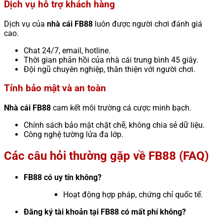
Dịch vụ hỗ trợ khách hàng
Dịch vụ của
nhà cái FB88
luôn được người chơi đánh giá
cao.
Chat 24/7, email, hotline.
Thời gian phản hồi của nhà cái trung bình 45 giây.
Đội ngũ chuyên nghiệp, thân thiện với người chơi.
Tính bảo mật và an toàn
Nhà cái FB88
cam kết môi trường cá cược minh bạch.
Chính sách bảo mật chặt chẽ, không chia sẻ dữ liệu.
Công nghệ tường lửa đa lớp.
Các câu hỏi thường gặp về FB88 (FAQ)
FB88 có uy tín không?
Hoạt động hợp pháp, chứng chỉ quốc tế.
Đăng ký tài khoản tại FB88 có mất phí không?