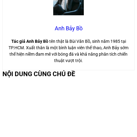
Anh Bảy Bồ
Tác giả Anh Bảy Bồ
tên thật là Bùi Văn Bồ, sinh năm 1985 tại
TP.HCM. Xuất thân là một bình luận viên thể thao, Anh Bảy sớm
thể hiện niềm đam mê với bóng đá và khả năng phân tích chiến
thuật vượt trội.
NỘI DUNG CÙNG CHỦ ĐỀ