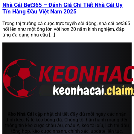
Nhà Cái Bet365 – Đánh Giá Chi Tiết Nhà Cái Uy
Tín Hàng Đầu Việt Nam 2025
Trong thị trường cá cược trực tuyến sôi động, nhà cái bet365
nổi lên như một ông lớn với hơn 20 năm kinh nghiệm, đáp
ứng đa dạng nhu cầu [...]
Kèo Nhà Cái
cập nhật chi tiết đầy đủ mỗi ngày các nhận
định kèo, tỷ lệ kèo bóng đá. Chúng tôi hân hạnh mang đến
thông tin kèo cược châu Âu, châu Á, kèo tài xỉu, lịch thi đấu
tổng hợp. kèo cược nhanh, chính xác, update liên tục.