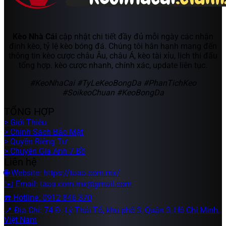
Kèo Nhà Cái
cập nhật chi tiết đầy đủ mỗi ngày các nhận
định kèo, tỷ lệ kèo bóng đá. Chúng tôi hân hạnh mang đến
thông tin kèo cược châu Âu, châu Á, kèo tài xỉu, lịch thi đấu
tổng hợp. kèo cược nhanh, chính xác, update liên tục.
#KeoNhaCai #TyLeKeoBongDa #PhanTichKeo
#SoikeoChuan #KeoBongDa
TỔNG HỢP
> Giới Thiệu
> Chính Sách Bảo Mật
> Quyền Riêng Tư
> Chuyên Gia Anh 7 Bồ
Liên hệ
🌐 Website: https://taaa.com.mx/
✉️ Email:
taaa.com.mx@gmail.com
☎️ Hotline: 0912 846 370
📍 Địa Chỉ: 74 Đ. Lý Thái Tổ, khu phố 3, Quận 3, Hồ Chí Minh,
Việt Nam