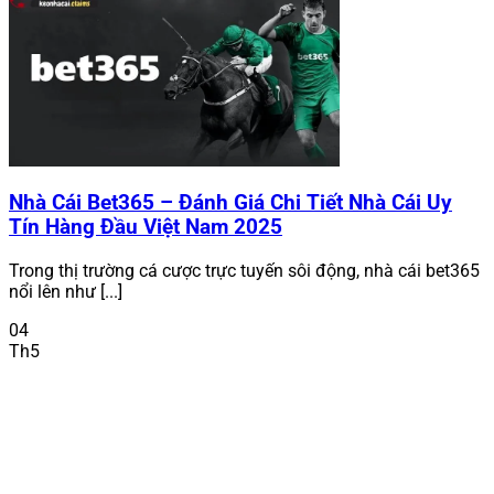
Nhà Cái Bet365 – Đánh Giá Chi Tiết Nhà Cái Uy
Tín Hàng Đầu Việt Nam 2025
Trong thị trường cá cược trực tuyến sôi động, nhà cái bet365
nổi lên như [...]
04
Th5