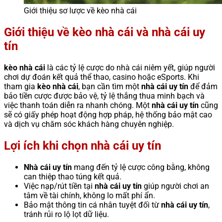
Giới thiệu sơ lược về kèo nhà cái
Giới thiệu về kèo nhà cái và nhà cái uy
tín
kèo nhà cái
là các tỷ lệ cược do nhà cái niêm yết, giúp người
chơi dự đoán kết quả thể thao, casino hoặc eSports. Khi
tham gia
kèo nhà cái
, bạn cần tìm một
nhà cái uy tín
để đảm
bảo tiền cược được bảo vệ, tỷ lệ thắng thua minh bạch và
việc thanh toán diễn ra nhanh chóng. Một
nhà cái uy tín
cũng
sẽ có giấy phép hoạt động hợp pháp, hệ thống bảo mật cao
và dịch vụ chăm sóc khách hàng chuyên nghiệp.
Lợi ích khi chọn nhà cái uy tín
Nhà cái uy tín
mang đến tỷ lệ cược công bằng, không
can thiệp thao túng kết quả.
Việc nạp/rút tiền tại
nhà cái uy tín
giúp người chơi an
tâm về tài chính, không lo mất phí ẩn.
Bảo mật thông tin cá nhân tuyệt đối từ
nhà cái uy tín
,
tránh rủi ro lộ lọt dữ liệu.