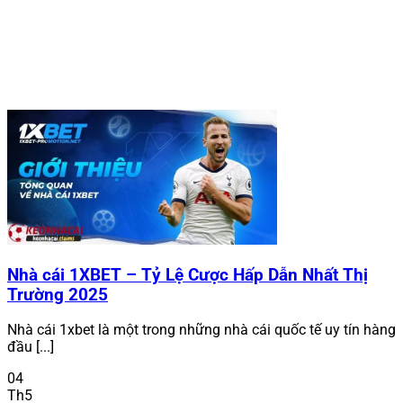
Nhà cái 1XBET – Tỷ Lệ Cược Hấp Dẫn Nhất Thị
Trường 2025
Nhà cái 1xbet là một trong những nhà cái quốc tế uy tín hàng
đầu [...]
04
Th5