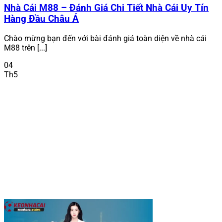
Nhà Cái M88 – Đánh Giá Chi Tiết Nhà Cái Uy Tín
Hàng Đầu Châu Á
Chào mừng bạn đến với bài đánh giá toàn diện về nhà cái
M88 trên [...]
04
Th5