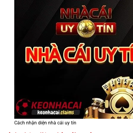
Cách nhận diện nhà cái uy tín