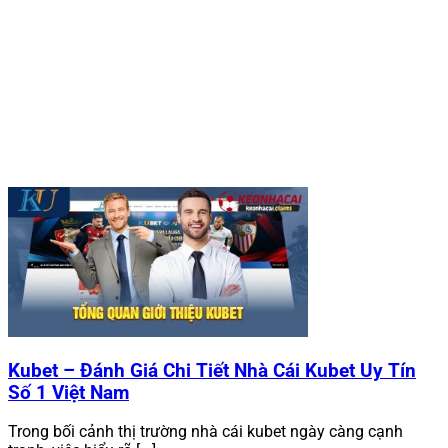
Kubet – Đánh Giá Chi Tiết Nhà Cái Kubet Uy Tín
Số 1 Việt Nam
Trong bối cảnh thị trường nhà cái kubet ngày càng cạnh