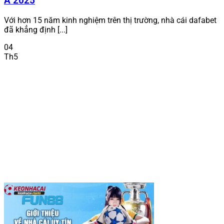
Á 2025
Với hơn 15 năm kinh nghiệm trên thị trường, nhà cái dafabet
đã khẳng định [...]
04
Th5