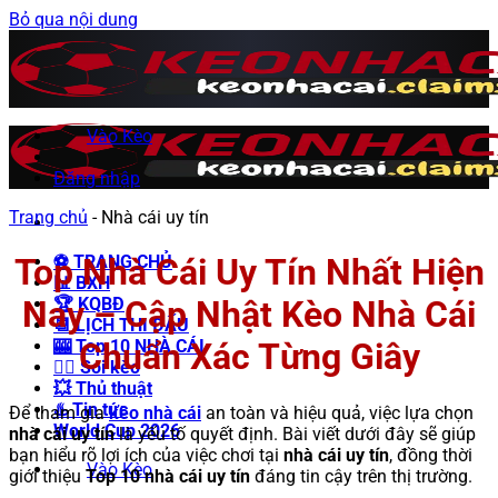
Bỏ qua nội dung
Vào Kèo
Đăng nhập
Trang chủ
-
Nhà cái uy tín
⚽ TRANG CHỦ
Top Nhà Cái Uy Tín Nhất Hiện
📊 BXH
🏆 KQBĐ
Nay – Cập Nhật Kèo Nhà Cái
📆 LỊCH THI ĐẤU
🎰 Top 10 NHÀ CÁI
Chuẩn Xác Từng Giây
🕵️‍♂️ Soi kèo
💥 Thủ thuật
♨️ Tin tức
Để tham gia
kèo nhà cái
an toàn và hiệu quả, việc lựa chọn
World Cup 2026
nhà cái uy tín
là yếu tố quyết định. Bài viết dưới đây sẽ giúp
bạn hiểu rõ lợi ích của việc chơi tại
nhà cái uy tín
, đồng thời
Vào Kèo
giới thiệu
Top 10 nhà cái uy tín
đáng tin cậy trên thị trường.