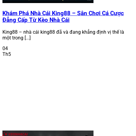
Khám Phá Nhà Cái King88 – Sân Chơi Cá Cược
Đẳng Cấp Từ Kèo Nhà Cái
King88 – nhà cái king88 đã và đang khẳng định vị thế là
một trong [...]
04
Th5