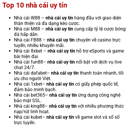
Top 10 nhà cái uy tín
Nhà cái W88 –
nhà cái uy tín
hàng đầu với giao diện
thân thiện và đa dạng kèo cược.
Nhà cái M88 –
nhà cái uy tín
cung cấp tỷ lệ cược bóng
đá hấp dẫn.
Nhà cái FB88 –
nhà cái uy tín
chuyên về casino trực
tuyến, nhiều khuyến mãi.
Nhà cái 8xbet –
nhà cái uy tín
hỗ trợ eSports và game
bài hiện đại.
Nhà cái fun88–
nhà cái uy tín
nổi bật với dịch vụ live
chat 24/7.
Nhà cái dafabet–
nhà cái uy tín
thanh toán nhanh, tối
ưu cho người Việt.
Nhà cái 1xbet–
nhà cái uy tín
có giấy phép quốc tế,
đảm bảo minh bạch.
Nhà cái bet365–
nhà cái uy tín
ứng dụng công nghệ
bảo mật SSL.
Nhà cái king88–
nhà cái uy tín
với nhiều phương thức
nạp/rút linh hoạt.
Nhà cái kubet–
nhà cái uy tín
về game slot và xổ số
trực tuyến.