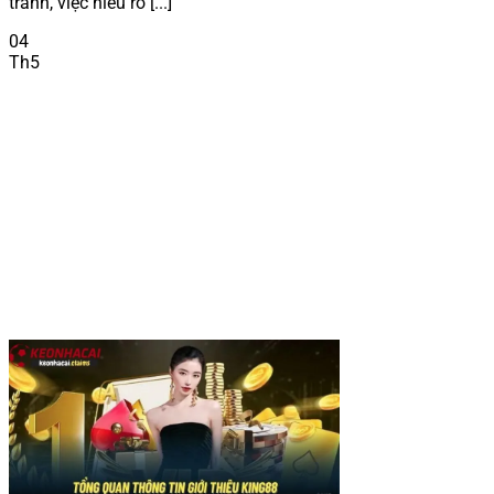
tranh, việc hiểu rõ [...]
04
Th5