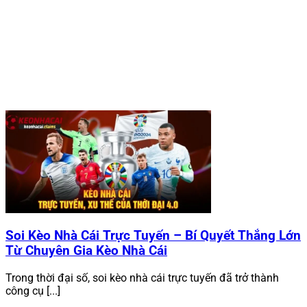
Soi Kèo Nhà Cái Trực Tuyến – Bí Quyết Thắng Lớn
Từ Chuyên Gia Kèo Nhà Cái
Trong thời đại số, soi kèo nhà cái trực tuyến đã trở thành
công cụ [...]