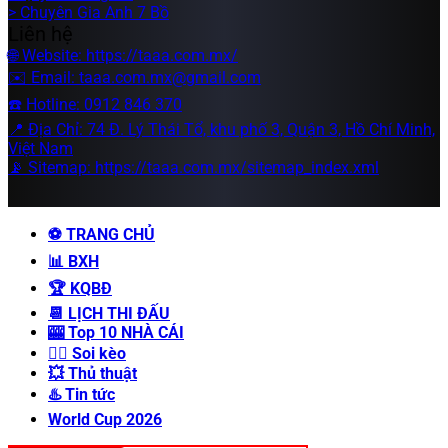
> Chuyên Gia Anh 7 Bồ
Liên hệ
🌐 Website: https://taaa.com.mx/
✉️ Email:
taaa.com.mx@gmail.com
☎️ Hotline: 0912 846 370
📍 Địa Chỉ: 74 Đ. Lý Thái Tổ, khu phố 3, Quận 3, Hồ Chí Minh,
Việt Nam
📡 Sitemap: https://taaa.com.mx/sitemap_index.xml
⚽ TRANG CHỦ
📊 BXH
🏆 KQBĐ
📆 LỊCH THI ĐẤU
🎰 Top 10 NHÀ CÁI
🕵️‍♂️ Soi kèo
💥 Thủ thuật
♨️ Tin tức
World Cup 2026