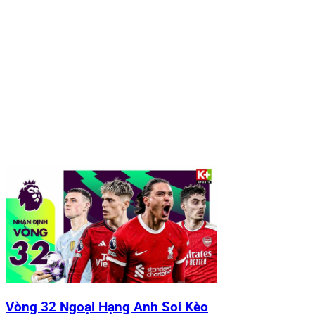
Vòng 32 Ngoại Hạng Anh Soi Kèo