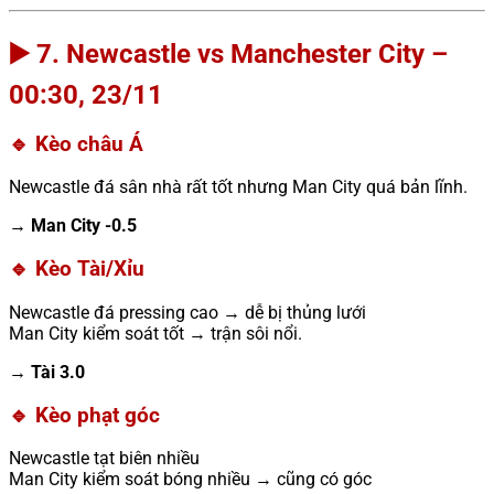
▶️
7. Newcastle vs Manchester City –
00:30, 23/11
🔹 Kèo châu Á
Newcastle đá sân nhà rất tốt nhưng Man City quá bản lĩnh.
→ Man City -0.5
🔹 Kèo Tài/Xỉu
Newcastle đá pressing cao → dễ bị thủng lưới
Man City kiểm soát tốt → trận sôi nổi.
→ Tài 3.0
🔹 Kèo phạt góc
Newcastle tạt biên nhiều
Man City kiểm soát bóng nhiều → cũng có góc