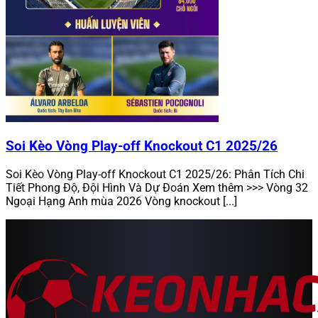
Soi Kèo Vòng Play-off Knockout C1 2025/26
Soi Kèo Vòng Play-off Knockout C1 2025/26: Phân Tích Chi
Tiết Phong Độ, Đội Hình Và Dự Đoán Xem thêm >>> Vòng 32
Ngoại Hạng Anh mùa 2026 Vòng knockout [...]