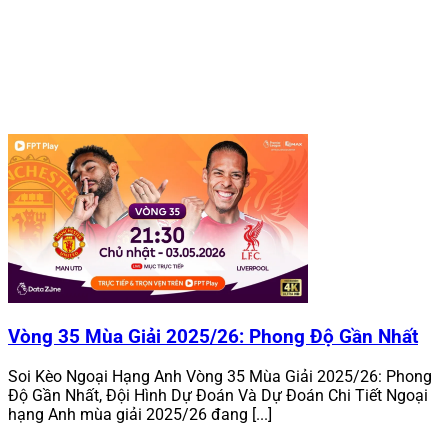
Vòng 35 Mùa Giải 2025/26: Phong Độ Gần Nhất
Soi Kèo Ngoại Hạng Anh Vòng 35 Mùa Giải 2025/26: Phong
Độ Gần Nhất, Đội Hình Dự Đoán Và Dự Đoán Chi Tiết Ngoại
hạng Anh mùa giải 2025/26 đang [...]