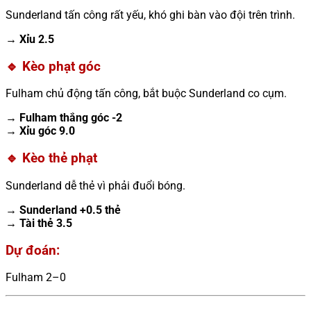
Sunderland tấn công rất yếu, khó ghi bàn vào đội trên trình.
→ Xỉu 2.5
🔹 Kèo phạt góc
Fulham chủ động tấn công, bắt buộc Sunderland co cụm.
→ Fulham thắng góc -2
→ Xỉu góc 9.0
🔹 Kèo thẻ phạt
Sunderland dễ thẻ vì phải đuổi bóng.
→ Sunderland +0.5 thẻ
→ Tài thẻ 3.5
Dự đoán:
Fulham 2–0