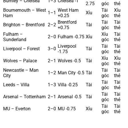
Burnley – Chelsea
1–3
Chelsea -1
2.75
góc
thẻ
Bournemouth – West
West Ham
Tài
Xỉu
1–1
Xỉu
Ham
+0.25
góc
thẻ
Brentford
Tài
Tài
Brighton – Brentford
2–2
Tài
+0.75
góc
thẻ
Fulham –
Xỉu
Tài
2–0
Fulham -0.75
Xỉu
Sunderland
góc
thẻ
Liverpool
Tài
Tài
Liverpool – Forest
3–0
Tài
-1.75
góc
thẻ
Xỉu
Xỉu
Wolves – Palace
2–1
Wolves -0.5
Tài
góc
thẻ
Newcastle – Man
Tài
Tài
1–2
Man City -0.5
Tài
City
góc
thẻ
Tài
Tài
Leeds – Villa
1–3
Villa -0.25
Tài
góc
thẻ
Tài
Tài
Arsenal – Tottenham
2–1
Arsenal -0.5
Tài
góc
thẻ
Tài
Tài
MU – Everton
2–0
MU -0.75
Xỉu
góc
thẻ