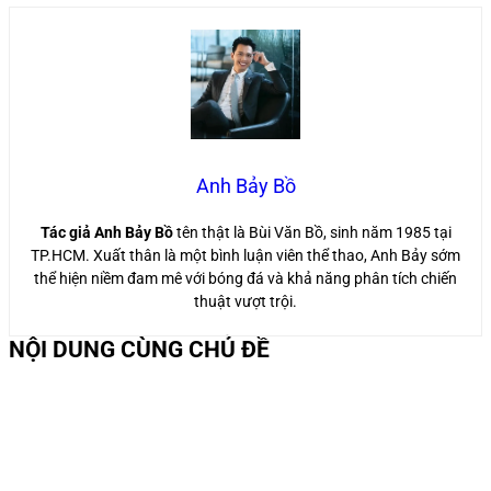
Anh Bảy Bồ
Tác giả Anh Bảy Bồ
tên thật là Bùi Văn Bồ, sinh năm 1985 tại
TP.HCM. Xuất thân là một bình luận viên thể thao, Anh Bảy sớm
thể hiện niềm đam mê với bóng đá và khả năng phân tích chiến
thuật vượt trội.
NỘI DUNG CÙNG CHỦ ĐỀ