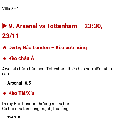
Villa 3–1
▶️
9. Arsenal vs Tottenham – 23:30,
23/11
🔥
Derby Bắc London – Kèo cực nóng
🔹 Kèo châu Á
Arsenal chắc chắn hơn, Tottenham thiếu hậu vệ khiến rủi ro
cao.
→ Arsenal -0.5
🔹 Kèo Tài/Xỉu
Derby Bắc London thường nhiều bàn.
Cả hai đều tấn công mạnh, thủ lỏng.
→ Tài 3.0