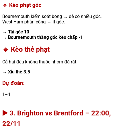
🔹 Kèo phạt góc
Bournemouth kiểm soát bóng → dễ có nhiều góc.
West Ham phản công → ít góc.
→ Tài góc 10
→ Bournemouth thắng góc kèo chấp -1
🔹 Kèo thẻ phạt
Cả hai đều không thuộc nhóm đá rát.
→ Xỉu thẻ 3.5
Dự đoán:
1–1
▶️
3. Brighton vs Brentford – 22:00,
22/11