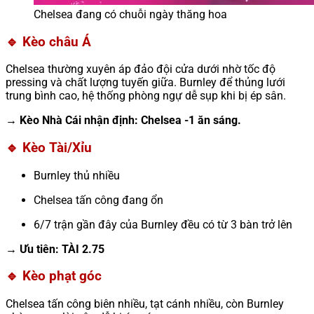
Chelsea đang có chuỗi ngày thăng hoa
🔹 Kèo châu Á
Chelsea thường xuyên áp đảo đội cửa dưới nhờ tốc độ
pressing và chất lượng tuyến giữa. Burnley để thủng lưới
trung bình cao, hệ thống phòng ngự dễ sụp khi bị ép sân.
→ Kèo Nhà Cái nhận định: Chelsea -1 ăn sáng.
🔹 Kèo Tài/Xỉu
Burnley thủ nhiều
Chelsea tấn công đang ổn
6/7 trận gần đây của Burnley đều có từ 3 bàn trở lên
→ Ưu tiên: TÀI 2.75
🔹 Kèo phạt góc
Chelsea tấn công biên nhiều, tạt cánh nhiều, còn Burnley