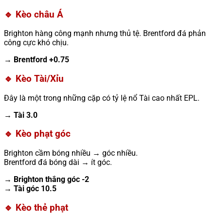
🔹 Kèo châu Á
Brighton hàng công mạnh nhưng thủ tệ. Brentford đá phản
công cực khó chịu.
→ Brentford +0.75
🔹 Kèo Tài/Xỉu
Đây là một trong những cặp có tỷ lệ nổ Tài cao nhất EPL.
→ Tài 3.0
🔹 Kèo phạt góc
Brighton cầm bóng nhiều → góc nhiều.
Brentford đá bóng dài → ít góc.
→ Brighton thắng góc -2
→ Tài góc 10.5
🔹 Kèo thẻ phạt