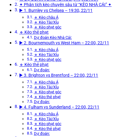
✦ Phân tích kèo chuyên sâu từ “KÈO NHÀ CÁI” ✦
▶️ 1. Burnley vs Chelsea – 19:30, 22/11
🔹 Kèo châu Á
🔹 Kèo Tài/Xỉu
🔹 Kèo phạt góc
🔹 Kèo thẻ phạt
Dự đoán Kèo Nhà Cái:
▶️ 2. Bournemouth vs West Ham – 22:00, 22/11
🔹 Kèo châu Á
🔹 Kèo Tài/Xỉu
🔹 Kèo phạt góc
🔹 Kèo thẻ phạt
Dự đoán:
▶️ 3. Brighton vs Brentford – 22:00, 22/11
🔹 Kèo châu Á
🔹 Kèo Tài/Xỉu
🔹 Kèo phạt góc
🔹 Kèo thẻ phạt
Dự đoán:
▶️ 4. Fulham vs Sunderland – 22:00, 22/11
🔹 Kèo châu Á
🔹 Kèo Tài/Xỉu
🔹 Kèo phạt góc
🔹 Kèo thẻ phạt
Dự đoán: