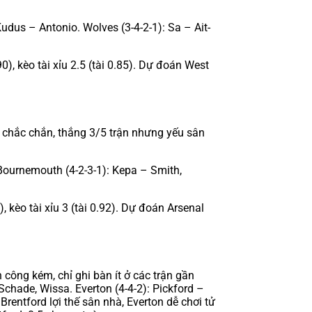
dus – Antonio. Wolves (3-4-2-1): Sa – Ait-
, kèo tài xỉu 2.5 (tài 0.85). Dự đoán West
ơi chắc chắn, thắng 3/5 trận nhưng yếu sân
. Bournemouth (4-2-3-1): Kepa – Smith,
, kèo tài xỉu 3 (tài 0.92). Dự đoán Arsenal
ông kém, chỉ ghi bàn ít ở các trận gần
Schade, Wissa. Everton (4-4-2): Pickford –
Brentford lợi thế sân nhà, Everton dễ chơi tử