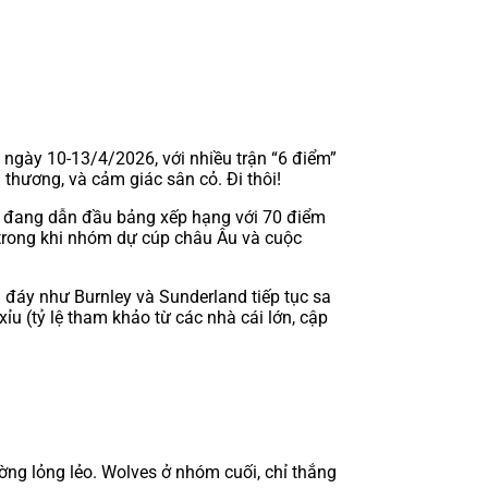
 ngày 10-13/4/2026, với nhiều trận “6 điểm”
 thương, và cảm giác sân cỏ. Đi thôi!
al đang dẫn đầu bảng xếp hạng với 70 điểm
 trong khi nhóm dự cúp châu Âu và cuộc
i đáy như Burnley và Sunderland tiếp tục sa
xỉu (tỷ lệ tham khảo từ các nhà cái lớn, cập
ng lỏng lẻo. Wolves ở nhóm cuối, chỉ thắng