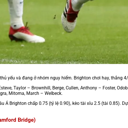
g thủ yếu và đang ở nhóm nguy hiểm. Brighton chơi hay, thắng 4/
Esteve, Taylor – Brownhill, Berge, Cullen, Anthony – Foster, Odob
ngra, Mitoma, March – Welbeck.
u Á Brighton chấp 0.75 (tỷ lệ 0.90), kèo tài xỉu 2.5 (tài 0.85). 
tamford Bridge)