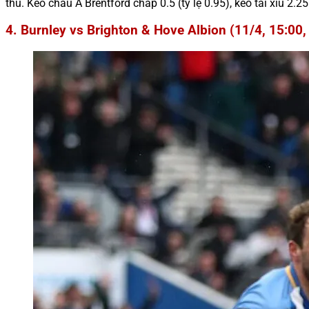
thủ. Kèo châu Á Brentford chấp 0.5 (tỷ lệ 0.95), kèo tài xỉu 2.2
4. Burnley vs Brighton & Hove Albion (11/4, 15:00,