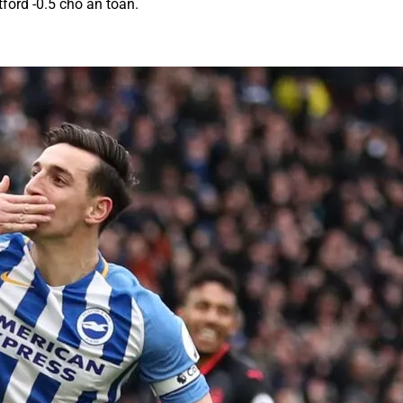
tford -0.5 cho an toàn.