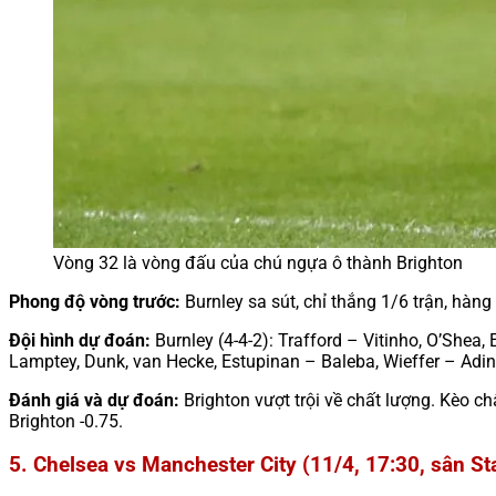
Vòng 32 là vòng đấu của chú ngựa ô thành Brighton
Phong độ vòng trước:
Burnley sa sút, chỉ thắng 1/6 trận, hàn
Đội hình dự đoán:
Burnley (4-4-2): Trafford – Vitinho, O’Shea, 
Lamptey, Dunk, van Hecke, Estupinan – Baleba, Wieffer – Adi
Đánh giá và dự đoán:
Brighton vượt trội về chất lượng. Kèo châ
Brighton -0.75.
5. Chelsea vs Manchester City (11/4, 17:30, sân S