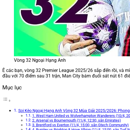
Vòng 32 Ngoại Hạng Anh
Ê các bạn, vòng 32 Premier League 2025/26 sắp đến rồi, và mì
đầu với 70 điểm sau 31 trận, Man City bám đuổi sát nút 61 điểm
Mục lục
Soi Kèo Ngoại Hạng Anh Vòng 32 Mùa Giải 2025/2026: Phong 
1. West Ham United vs Wolverhampton Wanderers (10/4, 20
2. Arsenal vs Bournemouth (11/4, 12:30, sân Emirates)
3. Brentford vs Everton (11/4, 15:00, sân Gtech Community)
4. Burnley vs Brighton & Hove Albion (11/4, 15:00, sân Turf 