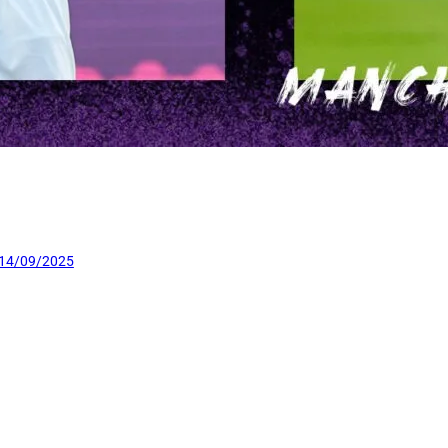
 14/09/2025