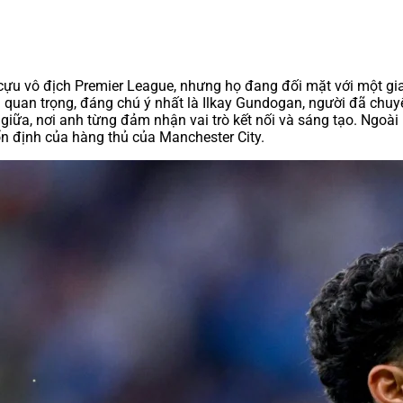
cựu vô địch Premier League, nhưng họ đang đối mặt với một gi
ủ quan trọng, đáng chú ý nhất là Ilkay Gundogan, người đã chu
giữa, nơi anh từng đảm nhận vai trò kết nối và sáng tạo. Ngoài
ổn định của hàng thủ của Manchester City.