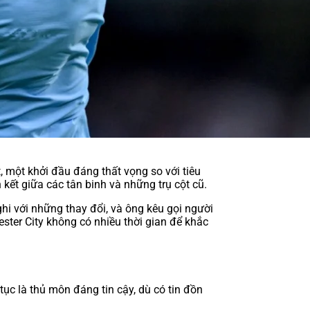
 một khởi đầu đáng thất vọng so với tiêu
 kết giữa các tân binh và những trụ cột cũ.
hi với những thay đổi, và ông kêu gọi người
ster City không có nhiều thời gian để khắc
ục là thủ môn đáng tin cậy, dù có tin đồn