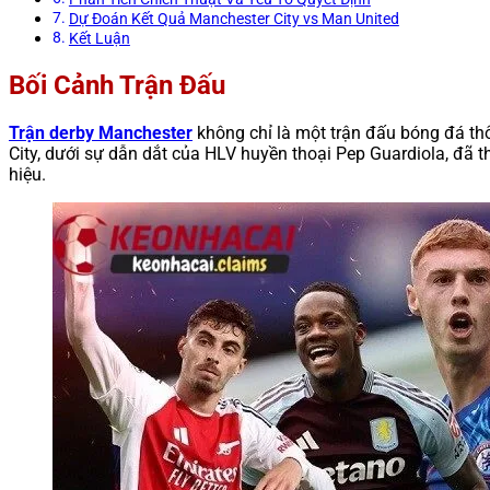
Dự Đoán Kết Quả Manchester City vs Man United
Kết Luận
Bối Cảnh Trận Đấu
Trận derby Manchester
không chỉ là một trận đấu bóng đá th
City, dưới sự dẫn dắt của HLV huyền thoại Pep Guardiola, đã 
hiệu.